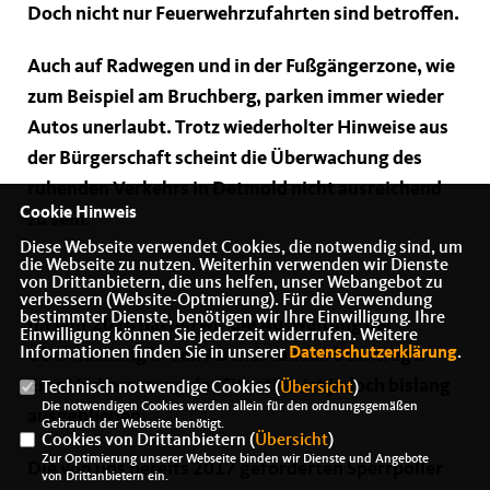
Doch nicht nur Feuerwehrzufahrten sind betroffen.
Auch auf Radwegen und in der Fußgängerzone, wie
zum Beispiel am Bruchberg, parken immer wieder
Autos unerlaubt. Trotz wiederholter Hinweise aus
der Bürgerschaft scheint die Überwachung des
ruhenden Verkehrs in Detmold nicht ausreichend
Cookie Hinweis
zu sein.
Diese Webseite verwendet Cookies, die notwendig sind, um
die Webseite zu nutzen. Weiterhin verwenden wir Dienste
von Drittanbietern, die uns helfen, unser Webangebot zu
verbessern (Website-Optmierung). Für die Verwendung
bestimmter Dienste, benötigen wir Ihre Einwilligung. Ihre
Im Jahr 2014 hatten wir die Ausweitung der
Einwilligung können Sie jederzeit widerrufen. Weitere
Informationen finden Sie in unserer
Datenschutzerklärung
.
Überwachung in den Abendstunden beantragt.
Eine Verbesserung der Situation ist jedoch bislang
Technisch notwendige Cookies (
Übersicht
)
Die notwendigen Cookies werden allein für den ordnungsgemäßen
ausgeblieben.
Gebrauch der Webseite benötigt.
Cookies von Drittanbietern (
Übersicht
)
Zur Optimierung unserer Webseite binden wir Dienste und Angebote
Die von uns bereits 2017 geforderten Sperrpoller
von Drittanbietern ein.