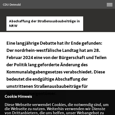
CDU Detmold
Abschaffung der Straßenausbaubeiträge in
NRW
Eine langjährige Debatte hat ihr Ende gefunden:
Der nordrhein-westfälische Landtag hat am 28.
Februar 2024 eine von der Bürgerschaft und Teilen
der Politik lang geforderte Änderung des
Kommunalabgabengesetzes verabschiedet. Diese
bedeutet die endgültige Abschaffung der
umstrittenen Straßenausbaubeiträge für
Grundstückseigentümer.
Cookie Hinweis
Diese Webseite verwendet Cookies, die notwendig sind, um
Ab sofort werden für Straßenbaumaßnahmen, die nach dem 1.
die Webseite zu nutzen. Weiterhin verwenden wir Dienste
von Drittanbietern, die uns helfen, unser Webangebot zu
Januar 2024 beschlossen wurden, keinerlei Beiträge mehr