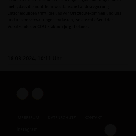
Daher ist dieser Beschluss das richtige Signal und zeigt einmal
mehr, dass die nordrhein-westfälische Landesregierung
Entscheidungen trifft, die uns vor Ort zugutekommen und uns
und unsere Verwaltungen entlasten,“ so abschließend der
Vorsitzende der CDU-Fraktion Jörg Thelaner.
18.03.2024, 10:11 Uhr
IMPRESSUM
DATENSCHUTZ
KONTAKT
Instagram